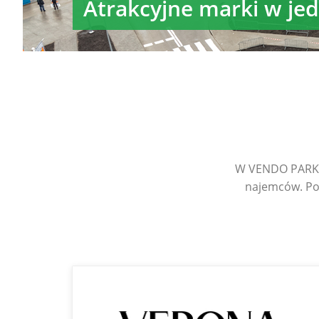
Atrakcyjne marki w je
W VENDO PARK S
najemców. Po 