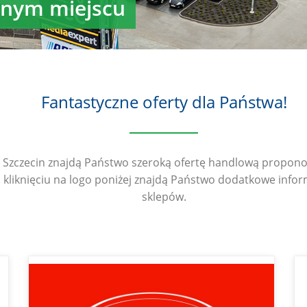
dnym miejscu
Fantastyczne oferty dla Państwa!
zczecin znajdą Państwo szeroką ofertę handlową propono
kliknięciu na logo poniżej znajdą Państwo dodatkowe infor
sklepów.