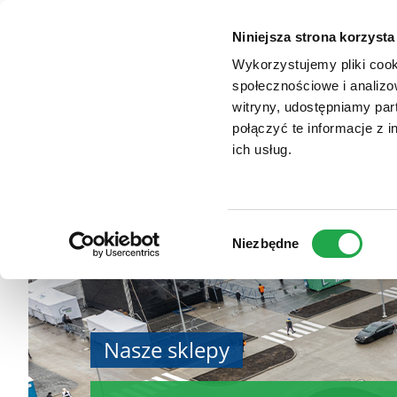
TYPO3
Zum
Website
VENDO PARK SZCZE
Haupt-
Niniejsza strona korzysta
Inhalt
Wykorzystujemy pliki cook
społecznościowe i analizo
witryny, udostępniamy pa
połączyć te informacje z 
ich usług.
Wybór
Niezbędne
zgody
Nasze sklepy