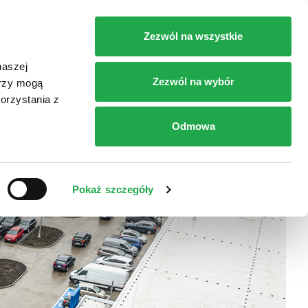
RT
SKLEPY
DOJAZD
KONTAKT
Zezwól na wszystkie
naszej
Zezwól na wybór
erzy mogą
orzystania z
Odmowa
Pokaż szczegóły