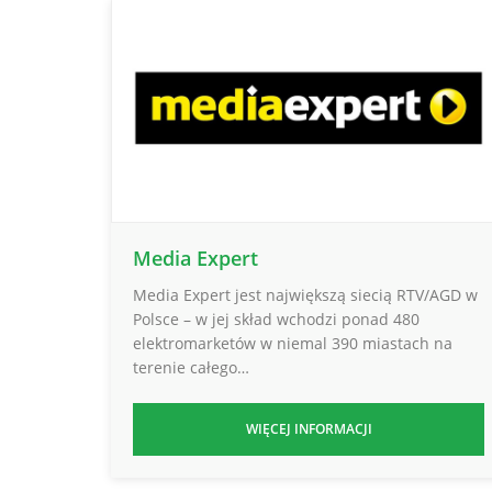
Media Expert
Media Expert jest największą siecią RTV/AGD w
Polsce – w jej skład wchodzi ponad 480
elektromarketów w niemal 390 miastach na
terenie całego…
WIĘCEJ INFORMACJI