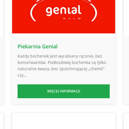
Piekarnia Genial
Każdy bochenek jest wyrabiany ręcznie, bez
konserwantów. Podbudową bochenka są tylko
naturalne kwasy, bez spulchniającej „chemii”
czy…
WIĘCEJ INFORMACJI