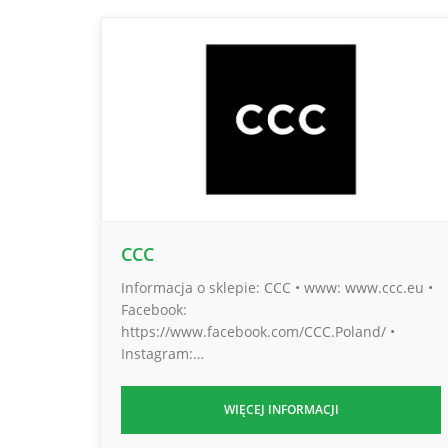
CCC
Informacja o sklepie: CCC • www: www.ccc.eu •
Facebook:
https://www.facebook.com/CCC.Poland/ •
Instagram:…
WIĘCEJ INFORMACJI