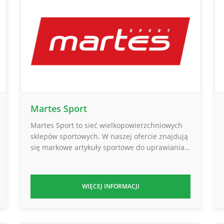
Martes Sport
Martes Sport to sieć wielkopowierzchniowych
sklepów sportowych. W naszej ofercie znajdują
się markowe artykuły sportowe do uprawiania…
WIĘCEJ INFORMACJI