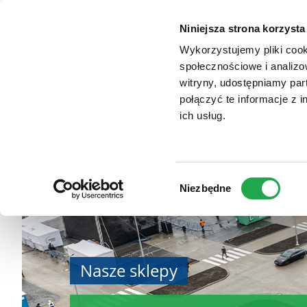
TYPO3
Zum
Website
VENDO PARK SZCZE
Haupt-
Niniejsza strona korzysta
Inhalt
Wykorzystujemy pliki cook
społecznościowe i analizo
witryny, udostępniamy pa
połączyć te informacje z 
ich usług.
Wybór
Niezbędne
zgody
Nasze sklepy