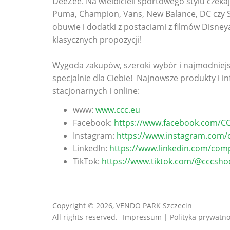
DeeZee. Na wielbicieli sportowego stylu czeka
Puma, Champion, Vans, New Balance, DC czy 
obuwie i dodatki z postaciami z filmów Disneya
klasycznych propozycji!
Wygoda zakupów, szeroki wybór i najmodniejs
specjalnie dla Ciebie! Najnowsze produkty i i
stacjonarnych i online:
www:
www.ccc.eu
Facebook:
https://www.facebook.com/CC
Instagram:
https://www.instagram.com/
LinkedIn:
https://www.linkedin.com/com
TikTok:
https://www.tiktok.com/@cccsho
Copyright © 2026, VENDO PARK Szczecin
All rights reserved.
Impressum | Polityka prywatno