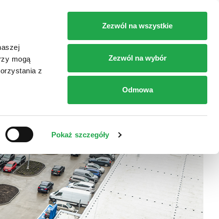
RT
SKLEPY
DOJAZD
KONTAKT
Zezwól na wszystkie
naszej
Zezwól na wybór
erzy mogą
orzystania z
Odmowa
Pokaż szczegóły