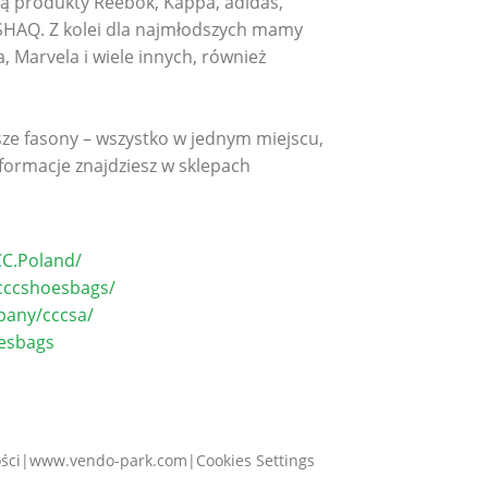
ją produkty Reebok, Kappa, adidas,
SHAQ. Z kolei dla najmłodszych mamy
, Marvela i wiele innych, również
ze fasony – wszystko w jednym miejscu,
nformacje znajdziesz w sklepach
C.Poland/
cccshoesbags/
pany/cccsa/
esbags
ści
www.vendo-park.com
Cookies Settings