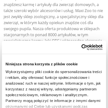
znajdziesz karmę i artykuły dla zwierząt domowych, a
także szeroki wybór akcesoriów i usług. Maxi Zoo to nie
jest zwykły sklep zoologiczny, a specjalistyczny sklep dla
zwierząt, w którym każdy opiekun znajdzie coś dla
swojego pupila. Nasza oferta produktowa w sklepach
stacjonarnych to ponad 8000 artykułów, w tym
specjalistyczne karmy, leki OTC i różnorodne akcesoria
dla zwierząt. Zespół wykwalifikowanych pracowników
Maxi Zoo zawsze służy profesjonalną pomocą i
doradztwem. Jeszcze więcej produktów znajduje się w
Niniejsza strona korzysta z plików cookie
naszym sklepie internetowym i aplikacji Maxi Zoo.
Podkreślamy, że nie prowadzimy sprzedaży zwierząt,
Wykorzystujemy pliki cookie do spersonalizowania treści
ponieważ ograniczona powierzchnia sklepów nie
i reklam, aby oferować funkcje społecznościowe i
zapewnia im wystarczającego komfortu. Zachęcamy za
analizować ruch w naszej witrynie. Informacje o tym, jak
to do zakupów w towarzystwie czworonożnych
korzystasz z naszej witryny, udostępniamy partnerom
przyjaciół. Wprowadzamy regularne promocje i stały
społecznościowym, reklamowym i analitycznym.
5% rabat Friends dostępny dla wszystkich
Partnerzy mogą połączyć te informacje z innymi danymi
otrzymanymi od Ciebie lub uzyskanymi podczas
użytkowników aplikacji Maxi Zoo. Nasza strategia opiera