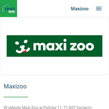
Zum
Maxizoo
Haupt-
Menü
Inhalt
TYPO3
Website
Maxizoo
W sklepie Maxi Zoo w Policka 11, 71-837 Szczecin