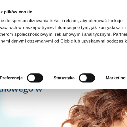
OŁĘKA
STA
 z plików cookie
ie do spersonalizowania treści i reklam, aby oferować funkcje
wać ruch w naszej witrynie. Informacje o tym, jak korzystasz z 
rtnerom społecznościowym, reklamowym i analitycznym. Partn
innymi danymi otrzymanymi od Ciebie lub uzyskanymi podczas k
ęka
onie
Preferencje
Statystyka
Marketing
ndlowego w