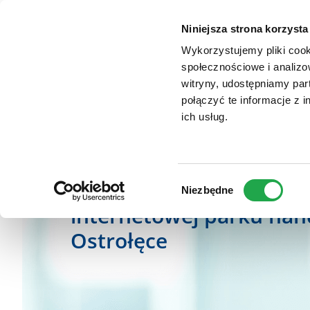
TYPO3
Zum
Website
VENDO PARK OSTR
Haupt-
Niniejsza strona korzysta
Inhalt
Wykorzystujemy pliki cook
społecznościowe i analizo
witryny, udostępniamy pa
połączyć te informacje z 
ich usług.
Witamy w VENDO PARK Ostroł
Wybór
Witamy Państwa na str
Niezbędne
zgody
internetowej parku ha
Ostrołęce