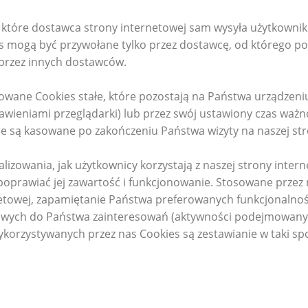
e, które dostawca strony internetowej sam wysyła użytkown
 mogą być przywołane tylko przez dostawcę, od którego po
przez innych dostawców.
sowane Cookies stałe, które pozostają na Państwa urządze
awieniami przeglądarki) lub przez swój ustawiony czas ważn
re są kasowane po zakończeniu Państwa wizyty na naszej str
izowania, jak użytkownicy korzystają z naszej strony inter
 poprawiać jej zawartość i funkcjonowanie. Stosowane przez
rnetowej, zapamiętanie Państwa preferowanych funkcjonalnośc
wych do Państwa zainteresowań (aktywności podejmowanych 
rzystywanych przez nas Cookies są zestawianie w taki spos