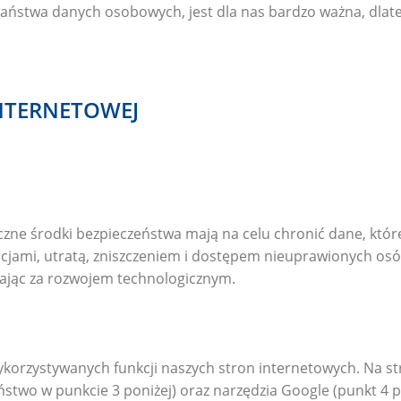
aństwa danych osobowych, jest dla nas bardzo ważna, dla
INTERNETOWEJ
czne środki bezpieczeństwa mają na celu chronić dane, któ
mi, utratą, zniszczeniem i dostępem nieuprawionych osób. T
żając za rozwojem technologicznym.
ykorzystywanych funkcji naszych stron internetowych. Na st
ństwo w punkcie 3 poniżej) oraz narzędzia Google (punkt 4 