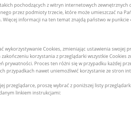
i takich pochodzących z witryn internetowych zewnętrznych
nego przez podmioty trzecie, które może umieszczać na P
 Więcej informacji na ten temat znajdą państwo w punkcie 4
 wykorzystywanie Cookies, zmieniając ustawienia swojej prz
akończeniu korzystania z przeglądarki wszystkie Cookies z
 prywatności. Proces ten różni się w przypadku każdej prz
ch przypadkach nawet uniemożliwić korzystanie ze stron in
j przeglądarce, proszę wybrać z poniższej listy przeglądarkę
anym linkiem instrukcjami: