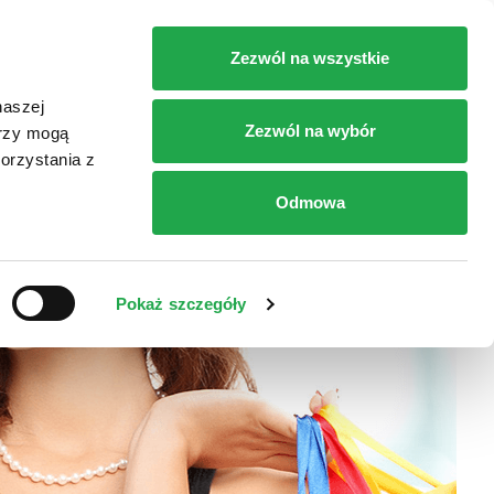
RT
SKLEPY
DOJAZD
KONTAKT
Zezwól na wszystkie
naszej
Zezwól na wybór
erzy mogą
orzystania z
Odmowa
Pokaż szczegóły