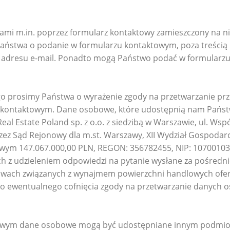
mi m.in. poprzez formularz kontaktowy zamieszczony na nin
Państwa o podanie w formularzu kontaktowym, poza treścią 
z adresu e-mail. Ponadto mogą Państwo podać w formularz
o prosimy Państwa o wyrażenie zgody na przetwarzanie przez
kontaktowym. Dane osobowe, które udostępnią nam Państ
al Estate Poland sp. z o.o. z siedzibą w Warszawie, ul. Ws
zez Sąd Rejonowy dla m.st. Warszawy, XII Wydział Gospoda
ym 147.067.000,00 PLN, REGON: 356782455, NIP: 107001030
ch z udzieleniem odpowiedzi na pytanie wysłane za pośredn
wach związanych z wynajmem powierzchni handlowych oferow
 ewentualnego cofnięcia zgody na przetwarzanie danych o
owym dane osobowe mogą być udostępniane innym podmioto