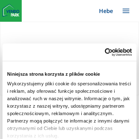
Zum
Hebe
Haupt-
Menü
Inhalt
TYPO3
Website
Niniejsza strona korzysta z plików cookie
Wykorzystujemy pliki cookie do spersonalizowania treści
i reklam, aby oferować funkcje społecznościowe i
analizować ruch w naszej witrynie. Informacje o tym, jak
korzystasz z naszej witryny, udostępniamy partnerom
Hebe
społecznościowym, reklamowym i analitycznym.
Partnerzy mogą połączyć te informacje z innymi danymi
otrzymanymi od Ciebie lub uzyskanymi podczas
korzystania z ich usług.
Drogerie Hebe to sieć wyjątkowych sklepów,