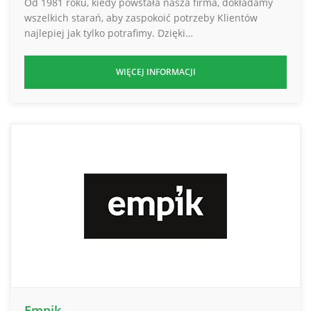
Od 1981 roku, kiedy powstała nasza firma, dokładamy
wszelkich starań, aby zaspokoić potrzeby Klientów
najlepiej jak tylko potrafimy. Dzięki…
WIĘCEJ INFORMACJI
Empik