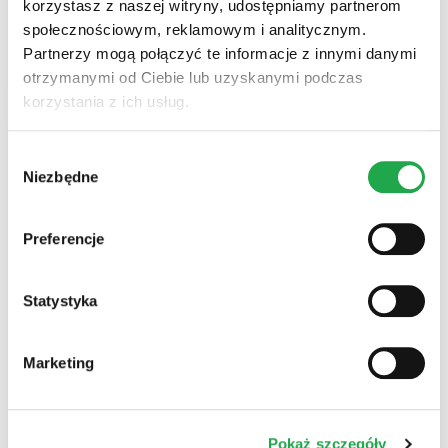
korzystasz z naszej witryny, udostępniamy partnerom
społecznościowym, reklamowym i analitycznym.
WIĘCEJ INFORMACJI
Partnerzy mogą połączyć te informacje z innymi danymi
otrzymanymi od Ciebie lub uzyskanymi podczas
korzystania z ich usług.
Wybór
Niezbędne
zgody
Preferencje
Statystyka
Marketing
Hebe
Hebe jest siecią nowoczesnych drogerii, oferujących
starannie wyselekcjonowany, zróżnicowany asortyment
Pokaż szczegóły