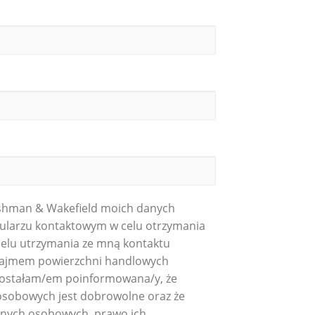
shman & Wakefield moich danych
larzu kontaktowym w celu otrzymania
celu utrzymania ze mną kontaktu
najmem powierzchni handlowych
Zostałam/em poinformowana/y, że
osobowych jest dobrowolne oraz że
anych osobowych, prawo ich