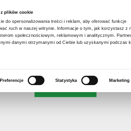
R
STA
 z plików cookie
ie do spersonalizowania treści i reklam, aby oferować funkcje
wać ruch w naszej witrynie. Informacje o tym, jak korzystasz z 
rtnerom społecznościowym, reklamowym i analitycznym. Partn
innymi danymi otrzymanymi od Ciebie lub uzyskanymi podczas k
Please accept statistics cookies to load the map.
Preferencje
Statystyka
Marketing
OPEN SETTINGS