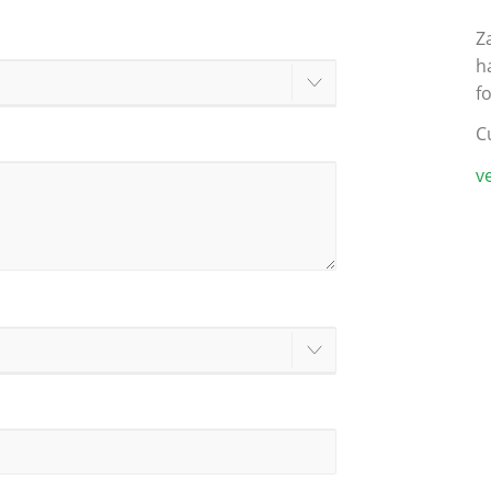
Z
h
f
C
v