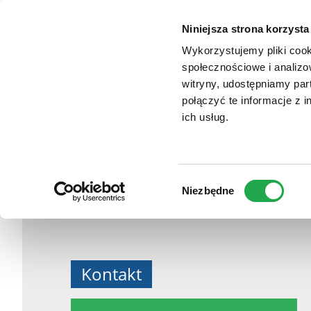
TYPO3
Zum
Website
VENDO PARK JAWO
Haupt-
Niniejsza strona korzysta
Inhalt
Wykorzystujemy pliki cook
społecznościowe i analizo
witryny, udostępniamy pa
połączyć te informacje z 
ich usług.
Wybór
Niezbędne
zgody
Kontakt