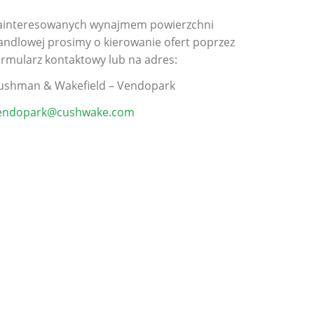
ainteresowanych wynajmem powierzchni
andlowej prosimy o kierowanie ofert poprzez
ormularz kontaktowy lub na adres:
ushman & Wakefield – Vendopark
endopark@cushwake.com