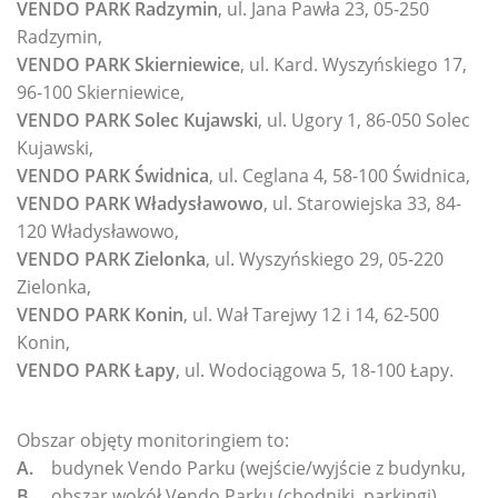
VENDO PARK Radzymin
, ul. Jana Pawła 23, 05-250
Radzymin,
VENDO PARK Skierniewice
, ul. Kard. Wyszyńskiego 17,
96-100 Skierniewice,
VENDO PARK Solec Kujawski
, ul. Ugory 1, 86-050 Solec
Kujawski,
VENDO PARK Świdnica
, ul. Ceglana 4, 58-100 Świdnica,
VENDO PARK Władysławowo
, ul. Starowiejska 33, 84-
120 Władysławowo,
VENDO PARK Zielonka
, ul. Wyszyńskiego 29, 05-220
Zielonka,
VENDO PARK Konin
, ul. Wał Tarejwy 12 i 14, 62-500
Konin,
VENDO PARK Łapy
, ul. Wodociągowa 5, 18-100 Łapy.
Obszar objęty monitoringiem to:
A.
budynek Vendo Parku (wejście/wyjście z budynku,
B.
obszar wokół Vendo Parku (chodniki, parkingi).