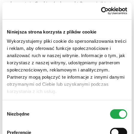
wykorzystuje Cookies (zob. punkt 3 powyżej) i nie
udostępnia informacji umożliwiających Państwa
identyfikację.
Niniejsza strona korzysta z plików cookie
Informacje wygenerowane przez Cookies z reguły
przesyłane są na serwer Google w USA i tam
Wykorzystujemy pliki cookie do spersonalizowania treści
zapisywane. Na naszej stronie internetowej usługa
i reklam, aby oferować funkcje społecznościowe i
Google Analytics została poszerzona o funkcję
analizować ruch w naszej witrynie. Informacje o tym, jak
„_anonymizeIp” w celu zanonimizowania Państwa
korzystasz z naszej witryny, udostępniamy partnerom
społecznościowym, reklamowym i analitycznym.
adresu IP, aby wykluczyć możliwość odniesienia do
Partnerzy mogą połączyć te informacje z innymi danymi
konkretnych osób. Dzięki tej funkcji Państwa pełny
otrzymanymi od Ciebie lub uzyskanymi podczas
adres IP nie jest nigdy zapisywany na dysku. W
korzystania z ich usług.
przypadku aktywowania anonimizacji, adres IP zostaje
uprzednio skrócony przez Google na terenie państw
członkowskich Unii Europejskiej lub innych państw
Wybór
Niezbędne
zgody
należących do Europejskiego Obszaru Gospodarczego.
Tylko w wyjątkowych przypadkach do serwera Google w
USA przesyłany jest pełny adres IP i tam zostaje
Preferencje