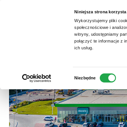
TYPO3
Zum
Website
VENDO PARK KRAK
Haupt-
Niniejsza strona korzysta
Inhalt
Wykorzystujemy pliki cook
społecznościowe i analizo
witryny, udostępniamy pa
połączyć te informacje z 
ich usług.
Wybór
Niezbędne
zgody