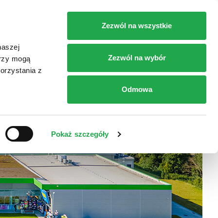
RT
SKLEPY
DOJAZD
KONTAKT
Zezwól na wszystkie
naszej
Zezwól na wybór
erzy mogą
orzystania z
Odmowa
Pokaż szczegóły