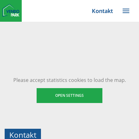
Zum
Kontakt
Haupt-
Menü
Inhalt
TYPO3
Website
Please accept statistics cookies to load the map.
OPEN SETTINGS
Kontakt