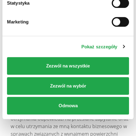
Statystyka
Nazwisko
*
Marketing
E-Mail
*
Pokaż szczegóły
Zezwól na wszystkie
Nr telefonu
Zezwól na wybór
Wyrażam zgodę na przetwarzanie przez Cushman &
Wakefield moich danych osobowych wskazanych w
Odmowa
powyższym formularzu kontaktowym w celu
otrzymania odpowiedzi na przesłane zapytanie oraz
w celu utrzymania ze mną kontaktu biznesowego w
sprawach związanych z wynajmem powierzchni