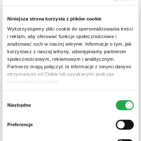
Temat
*
Niniejsza strona korzysta z plików cookie
Wykorzystujemy pliki cookie do spersonalizowania treści
i reklam, aby oferować funkcje społecznościowe i
analizować ruch w naszej witrynie. Informacje o tym, jak
Wiadomość
*
korzystasz z naszej witryny, udostępniamy partnerom
społecznościowym, reklamowym i analitycznym.
Partnerzy mogą połączyć te informacje z innymi danymi
otrzymanymi od Ciebie lub uzyskanymi podczas
korzystania z ich usług.
Obiekt (Miasto)
*
Wybór
Niezbędne
zgody
Imię
*
Preferencje