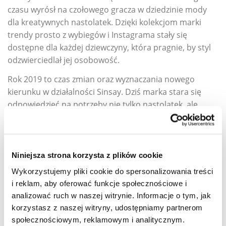
czasu wyrósł na czołowego gracza w dziedzinie mody
dla kreatywnych nastolatek. Dzięki kolekcjom marki
trendy prosto z wybiegów i Instagrama stały się
dostępne dla każdej dziewczyny, która pragnie, by styl
odzwierciedlał jej osobowość.
Rok 2019 to czas zmian oraz wyznaczania nowego
kierunku w działalności Sinsay. Dziś marka stara się
odpowiedzieć na potrzeby nie tylko nastolatek, ale
również młodych kobiet, rodziców oraz ich dzieci. To z
myślą o nich wprowadzono do sprzedaży nowe linie –
Lady
,
Home
oraz kolekcję dziecięcą pod szyldem
Fox &
Bunny
. Elementem łączącym wszystkie nowości
Niniejsza strona korzysta z plików cookie
pozostają przystępne ceny, które są znakiem
Wykorzystujemy pliki cookie do spersonalizowania treści
rozpoznawczym Sinsay od samego początku.
i reklam, aby oferować funkcje społecznościowe i
analizować ruch w naszej witrynie. Informacje o tym, jak
Niezmiennym punktem działalności marki pozostaje
korzystasz z naszej witryny, udostępniamy partnerom
linia
Teen
, stworzona z myślą o nastolatkach i
społecznościowym, reklamowym i analitycznym.
kobietach w wieku od 16 do 24 lat. To właśnie te