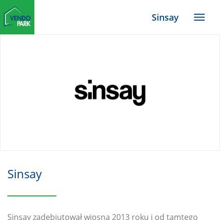
Zum
Sinsay
Haupt-
Menü
Inhalt
TYPO3
Website
Sinsay
Sinsay zadebiutował wiosną 2013 roku i od tamtego