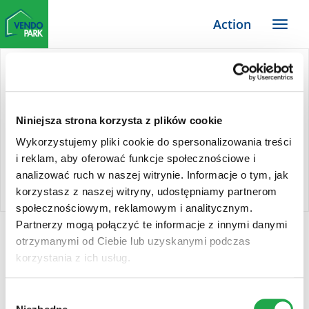
Zum
Action
Haupt-
Menü
Inhalt
TYPO3
Website
Niniejsza strona korzysta z plików cookie
Wykorzystujemy pliki cookie do spersonalizowania treści
i reklam, aby oferować funkcje społecznościowe i
analizować ruch w naszej witrynie. Informacje o tym, jak
korzystasz z naszej witryny, udostępniamy partnerom
społecznościowym, reklamowym i analitycznym.
Partnerzy mogą połączyć te informacje z innymi danymi
Action
otrzymanymi od Ciebie lub uzyskanymi podczas
korzystania z ich usług.
Wybór
Action to dyskont niespożywczy, który co tydzień