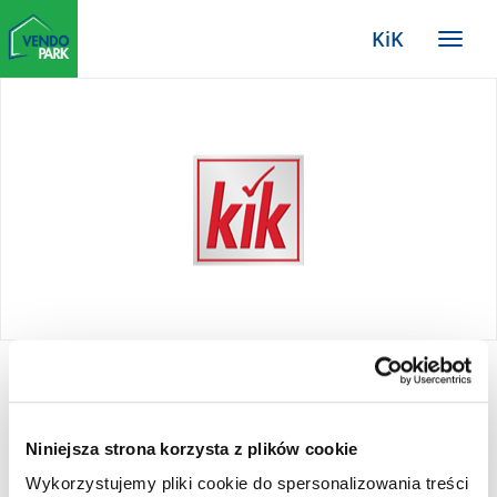
Zum
KiK
Haupt-
Menü
Inhalt
TYPO3
Website
KiK
Niniejsza strona korzysta z plików cookie
Wykorzystujemy pliki cookie do spersonalizowania treści
KiK Textil Sp. z o. o. oferuje bogaty asortyment,