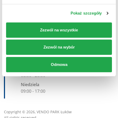
Pokaż szczegóły
Numer telefonu:
Zezwól na wszystkie
+ 48 71 377 44 00
E-Mail:
Zezwól na wybór
info.pl@kik-textilien.com
Godziny otwarcia:
Odmowa
Piątek-Sobota
08:00
-
20:00
Niedziela
09:00
-
17:00
Copyright © 2026, VENDO PARK Łuków
All rights reserved.