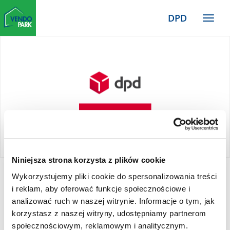
Zum
DPD
Haupt-
Menü
Inhalt
TYPO3
Website
Niniejsza strona korzysta z plików cookie
Wykorzystujemy pliki cookie do spersonalizowania treści
DPD
i reklam, aby oferować funkcje społecznościowe i
analizować ruch w naszej witrynie. Informacje o tym, jak
korzystasz z naszej witryny, udostępniamy partnerom
społecznościowym, reklamowym i analitycznym.
DPD Pickup to nadania i odbiory przesyłek w