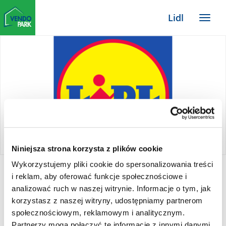
Zum
Lidl
Haupt-
Menü
Inhalt
TYPO3
Website
Niniejsza strona korzysta z plików cookie
Wykorzystujemy pliki cookie do spersonalizowania treści
Lidl
i reklam, aby oferować funkcje społecznościowe i
analizować ruch w naszej witrynie. Informacje o tym, jak
korzystasz z naszej witryny, udostępniamy partnerom
społecznościowym, reklamowym i analitycznym.
Lidl Polska należy do międzynarodowej grupy
Partnerzy mogą połączyć te informacje z innymi danymi