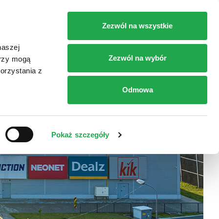
RT
SKLEPY
DOJAZD
KONTAKT
Zezwól na wszystkie
naszej
Zezwól na wybór
erzy mogą
orzystania z
Odmowa
Pokaż szczegóły