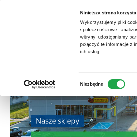
TYPO3
Zum
Website
VENDO PARK CHOR
Haupt-
Niniejsza strona korzysta
Inhalt
Wykorzystujemy pliki cook
społecznościowe i analizo
witryny, udostępniamy pa
połączyć te informacje z 
ich usług.
Wybór
Niezbędne
zgody
Nasze sklepy