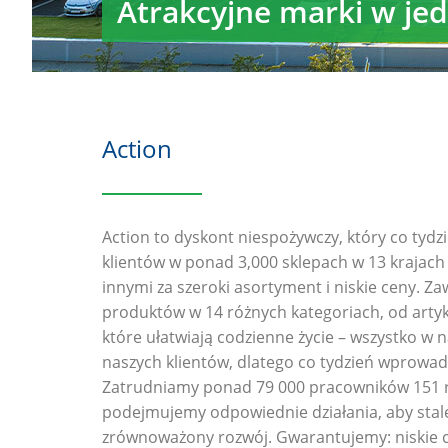
Atrakcyjne marki w je
Action
Action to dyskont niespożywczy, który co tyd
klientów w ponad 3,000 sklepach w 13 krajach 
innymi za szeroki asortyment i niskie ceny. Z
produktów w 14 różnych kategoriach, od arty
które ułatwiają codzienne życie – wszystko w n
naszych klientów, dlatego co tydzień wprow
Zatrudniamy ponad 79 000 pracowników 151 
podejmujemy odpowiednie działania, aby stale
zrównoważony rozwój. Gwarantujemy: niskie c